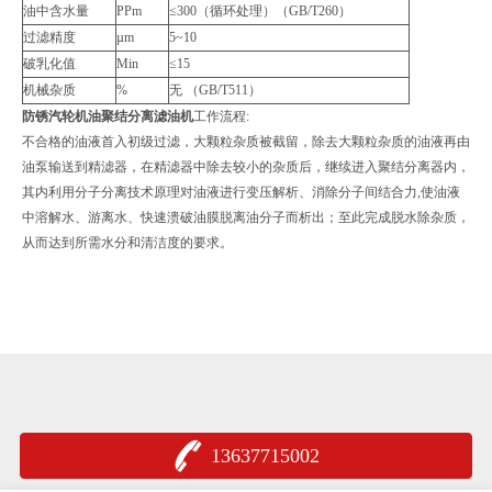
油中含水量
PPm
≤300（循环处理）（GB/T260）
过滤精度
µm
5~10
破乳化值
Min
≤15
机械杂质
%
无 （GB/T511）
防锈汽轮机油聚结分离滤油机
工作流程:
不合格的油液首入初级过滤，大颗粒杂质被截留，除去大颗粒杂质的油液再由
油泵输送到精滤器，在精滤器中除去较小的杂质后，继续进入聚结分离器内，
其内利用分子分离技术原理对油液进行变压解析、消除分子间结合力,使油液
中溶解水、游离水、快速溃破油膜脱离油分子而析出；至此完成脱水除杂质，
从而达到所需水分和清洁度的要求。
13637715002