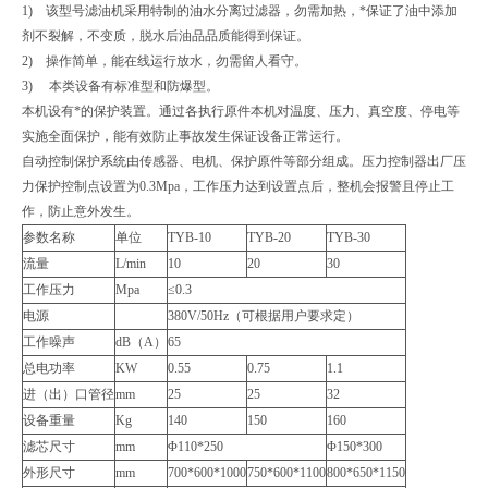
1) 该型号滤油机采用特制的油水分离过滤器，勿需加热，*保证了油中添加
剂不裂解，不变质，脱水后油品品质能得到保证。
2) 操作简单，能在线运行放水，勿需留人看守。
3) 本类设备有标准型和防爆型。
本机设有*的保护装置。通过各执行原件本机对温度、压力、真空度、停电等
实施全面保护，能有效防止事故发生保证设备正常运行。
自动控制保护系统由传感器、电机、保护原件等部分组成。压力控制器出厂压
力保护控制点设置为0.3Mpa，工作压力达到设置点后，整机会报警且停止工
作，防止意外发生。
参数名称
单位
TYB-10
TYB-20
TYB-30
流量
L/min
10
20
30
工作压力
Mpa
≤0.3
电源
380V/50Hz（可根据用户要求定）
工作噪声
dB（A）
65
总电功率
KW
0.55
0.75
1.1
进（出）口管径
mm
25
25
32
设备重量
Kg
140
150
160
滤芯尺寸
mm
Φ110*250
Φ150*300
外形尺寸
mm
700*600*1000
750*600*1100
800*650*1150