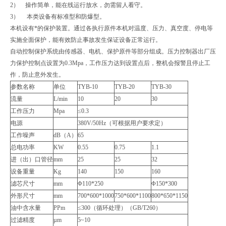
2） 操作简单，能在线运行放水，勿需留人看守。
3） 本类设备有标准型和防爆型。
本机设有*的保护装置。通过各执行原件本机对温度、压力、真空度、停电等
实施全面保护，能有效防止事故发生保证设备正常运行。
自动控制保护系统由传感器、电机、保护原件等部分组成。压力控制器出厂压
力保护控制点设置为0.3Mpa，工作压力达到设置点后，整机会报警且停止工
作，防止意外发生。
参数名称
单位
TYB-10
TYB-20
TYB-30
流量
L/min
10
20
30
工作压力
Mpa
≤0.3
电源
380V/50Hz（可根据用户要求定）
工作噪声
dB（A）
65
总电功率
KW
0.55
0.75
1.1
进（出）口管径
mm
25
25
32
设备重量
Kg
140
150
160
滤芯尺寸
mm
Φ110*250
Φ150*300
外形尺寸
mm
700*600*1000
750*600*1100
800*650*1150
油中含水量
PPm
≤300（循环处理）（GB/T260）
过滤精度
µm
5~10