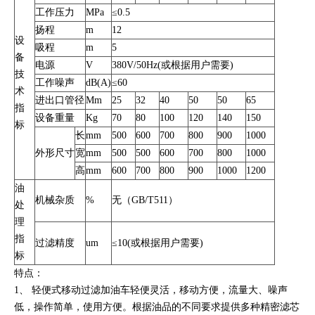
工作压力
MPa
≤0.5
扬程
m
12
设
吸程
m
5
备
电源
V
380V/50Hz(或根据用户需要)
技
工作噪声
dB(A)
≤60
术
进出口管径
Mm
25
32
40
50
50
65
指
设备重量
Kg
70
80
100
120
140
150
标
长
mm
500
600
700
800
900
1000
外形尺寸
宽
mm
500
500
600
700
800
1000
高
mm
600
700
800
900
1000
1200
油
机械杂质
%
无（GB/T511）
处
理
指
过滤精度
um
≤10(或根据用户需要)
标
特点：
1、 轻便式移动过滤加油车轻便灵活，移动方便，流量大、噪声
低，操作简单，使用方便。根据油品的不同要求提供多种精密滤芯