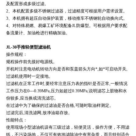
及配置形成多级过滤。
2、本机配置多级不锈钢过滤器，过滤精度可根据用户需求设置。
3、本机拥有超压自动保护装置，移动推车不锈钢轮自动换向式。
4、对特殊易燃、易爆工矿环境配备JL防爆型。可根据用户要求配
备流量计、加油枪进行精确加油。
JL-30手推轻便型滤油机
操作规程：
规程操作前先接好电源线。
开机时注意电动机转动方向是否和泵盖箭头方向*,如*可启动开关,
过滤机使用时一定接地。
过滤机在正常工作时,要经常注意压力表的指针是否正常,一般情况
工作压力在0---0.39MPa,压力如超过0.39MPa,说明滤芯上脏物和水
份较多,应当换或清洗滤芯。
在过滤中为了确保的过滤油是否合格,可随时取油样测定。
过滤完后,清洗滤网,放净油箱存放。
性能特点：
使用现场小型滤油机设有三级过滤，轻便灵活，操作方便，不用滤
纸，不污染场地，不仅可有效地滤除油中有害杂质，而且特别适合