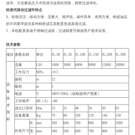
油等。大流量低压力冲洗清洁油系统管路，精密过滤净化。
轻便式移动过滤车特点
1、
轻便灵活，移动方便，流量大、噪声低，操作简单，使用方便。根据油品
的不同要求提供多种精密滤芯及配置形成多级过滤。
2、本机配置多级不锈钢过滤器，过滤精度可根据用户需求设置。
技术参数
项目
参数名称
单位
JL-30
JL-50
JL-100
JL-150
JL-200
JL-300
流量
L/H
1800
3000
6000
9000
12000
18000
工作压力
MPa
≤0.5
扬程
m
12
设
吸程
m
5
备
电源
V
380V/50Hz（或根据用户需要）
技
工作噪声
dB（A）
≤60
术
进出口管径
Mm
25
32
40
50
50
65
指
设备重量
Kg
70
80
100
120
140
150
标
长
mm
500
600
700
800
900
1000
外形尺寸
宽
mm
500
500
600
700
800
1000