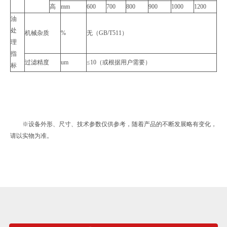
高
mm
600
700
800
900
1000
1200
油
处
机械杂质
%
无（GB/T511）
理
指
过滤精度
um
≤10（或根据用户需要）
标
※设备外形、尺寸、技术参数仅供参考，随着产品的不断发展略有变化，
请以实物为准。