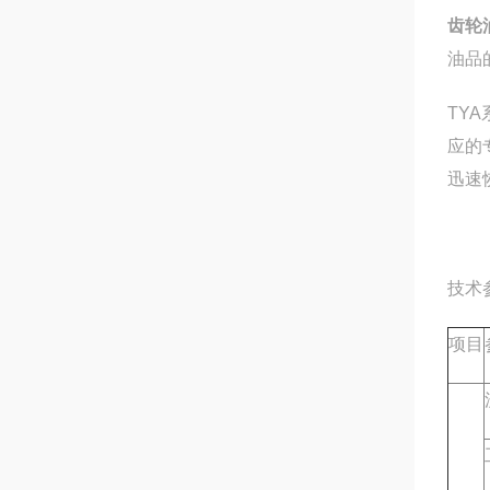
齿轮
油品
TY
应的
迅速
技术
项目