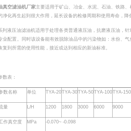
油真空滤油机厂家
主要适用于矿山、冶金、水泥、石油、铁路、
的净化再生起到很大作用，延长设备的检修周期和使用寿命，降
A系列液压油滤油机适用于处理各类普通液压油，抗磨液压油，
专业配置。同时该设备能有效脱除油品中的污染物如：水份、气
恢复到所需的使用性能，接近或达到相应的新油标准。
参数表：
参数名称
单位
TYA-20
TYA-30
TYA-50
TYA-100
TYA-150
流量
L/H
1200
1800
3000
6000
9000
工作真空度
MPa
-0.070~ -0.098