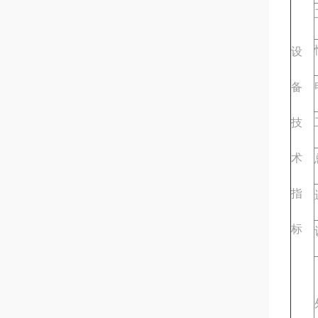
设
备
技
术
指
标