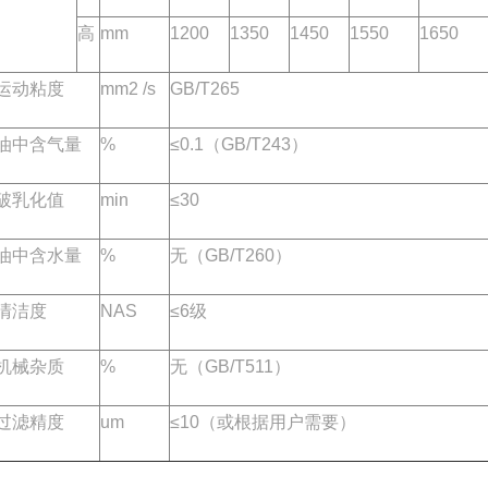
高
mm
1200
1350
1450
1550
1650
运动粘度
mm2 /s
GB/T265
油中含气量
%
≤0.1（GB/T243）
破乳化值
min
≤30
油中含水量
%
无（GB/T260）
清洁度
NAS
≤6级
机械杂质
%
无（GB/T511）
过滤精度
um
≤10（或根据用户需要）